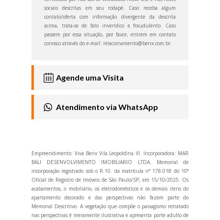
sociais descritas em seu rodapé. Caso receba algum
contato/oferta com informação divergente da descrita
acima, trata-se de fato inverídico e fraudulento. Caso
passem por essa situação, por favor, entrem em contato
conosco através do e-mail: relacionamento@benx.com.br.
Agende uma
Visita
Atendimento via
WhatsApp
Empreendimento: Viva Benx Vila Leopoldina III. Incorporadora: MAR
BALI DESENVOLVIMENTO IMOBILIARIO LTDA. Memorial de
incorporação registrado sob o R.10. da matrícula n° 178.018 do 10°
Oficial de Registro de Imóveis de São Paulo/SP, em 15/10/2025. Os
acabamentos, o mobiliário, os eletrodomésticos e os demais itens do
apartamento decorado e das perspectivas não fazem parte do
Memorial Descritivo. A vegetação que compõe o paisagismo retratado
nas perspectivas é meramente ilustrativa e apresenta porte adulto de