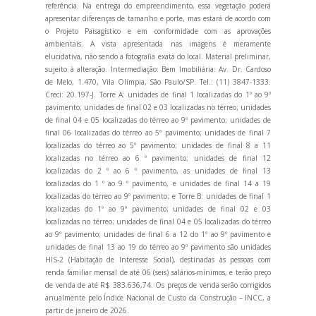
referência. Na entrega do empreendimento, essa vegetação poderá
apresentar diferenças de tamanho e porte, mas estará de acordo com
o Projeto Paisagístico e em conformidade com as aprovações
ambientais. A vista apresentada nas imagens é meramente
elucidativa, não sendo a fotografia exata do local. Material preliminar,
sujeito à alteração. Intermediação: Bem Imobiliária: Av. Dr. Cardoso
de Melo, 1.470, Vila Olímpia, São Paulo/SP. Tel.: (11) 3847-1333.
Creci: 20.197-J. Torre A: unidades de final 1 localizadas do 1º ao 9º
pavimento; unidades de final 02 e 03 localizadas no térreo; unidades
de final 04 e 05 localizadas do térreo ao 9º pavimento; unidades de
final 06 localizadas do térreo ao 5º pavimento; unidades de final 7
localizadas do térreo ao 5º pavimento; unidades de final 8 a 11
localizadas no térreo ao 6 º pavimento; unidades de final 12
localizadas do 2 º ao 6 º pavimento, as unidades de final 13
localizadas do 1 º ao 9 º pavimento, e unidades de final 14 a 19
localizadas do térreo ao 9º pavimento; e Torre B: unidades de final 1
localizadas do 1º ao 9º pavimento; unidades de final 02 e 03
localizadas no térreo; unidades de final 04 e 05 localizadas do térreo
ao 9º pavimento; unidades de final 6 a 12 do 1º ao 9º pavimento e
unidades de final 13 ao 19 do térreo ao 9º pavimento são unidades
HIS-2 (Habitação de Interesse Social), destinadas às pessoas com
renda familiar mensal de até 06 (seis) salários-mínimos, e terão preço
de venda de até R$ 383.636,74. Os preços de venda serão corrigidos
anualmente pelo Índice Nacional de Custo da Construção – INCC, a
partir de janeiro de 2026.