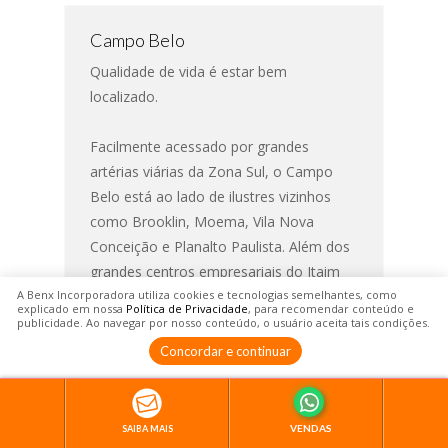
Campo Belo
Qualidade de vida é estar bem
localizado.
Facilmente acessado por grandes
artérias viárias da Zona Sul, o Campo
Belo está ao lado de ilustres vizinhos
como Brooklin, Moema, Vila Nova
Conceição e Planalto Paulista. Além dos
grandes centros empresariais do Itaim
Bibi, da Vila Olímpia e da Berrini.
A Benx Incorporadora utiliza cookies e tecnologias semelhantes, como
explicado em nossa
Política de Privacidade
, para recomendar conteúdo e
publicidade. Ao navegar por nosso conteúdo, o usuário aceita tais condições.
É ter o melhor dos mundos à sua
Concordar e continuar
disposição: a tranquilidade de um bairro
sofisticado e sereno como o Campo
Belo, com acesso a uma ótima
infraestrutura e ao que a cidade de São